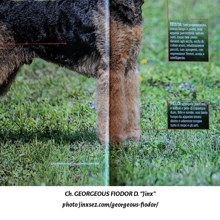
Ch. GEORGEOUS FIODOR D. “Jinx”
photo jinxsez.com/georgeous-fiodor/