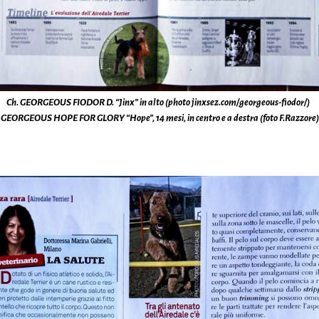
Ch. GEORGEOUS FIODOR D. “Jinx” in alto (photo jinxsez.com/georgeous-fiodor/)
GEORGEOUS HOPE FOR GLORY “Hope”, 14 mesi, in centro e a destra (foto F.Razzore)