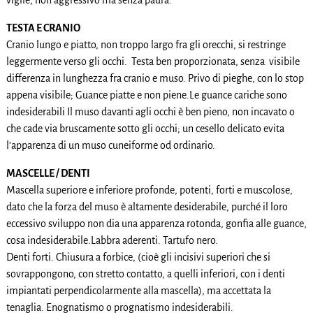
TESTA E CRANIO
Cranio lungo e piatto, non troppo largo fra gli orecchi, si restringe
leggermente verso gli occhi. Testa ben proporzionata, senza visibile
differenza in lunghezza fra cranio e muso. Privo di pieghe, con lo stop
appena visibile; Guance piatte e non piene.Le guance cariche sono
indesiderabili Il muso davanti agli occhi è ben pieno, non incavato o
che cade via bruscamente sotto gli occhi; un cesello delicato evita
l’apparenza di un muso cuneiforme od ordinario.
MASCELLE / DENTI
Mascella superiore e inferiore profonde, potenti, forti e muscolose,
dato che la forza del muso è altamente desiderabile, purché il loro
eccessivo sviluppo non dia una apparenza rotonda, gonfia alle guance,
cosa indesiderabile.Labbra aderenti. Tartufo nero.
Denti forti. Chiusura a forbice, (cioè gli incisivi superiori che si
sovrappongono, con stretto contatto, a quelli inferiori, con i denti
impiantati perpendicolarmente alla mascella), ma accettata la
tenaglia. Enognatismo o prognatismo indesiderabili.