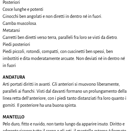
Posteriori
Cosce lunghe e potenti
Ginocchi ben angolati e non diretti in dentro né in fuori.
Gamba muscolosa.
Metatarsi
Garretti ben diretti verso terra, paralleli fra loro se visti da dietro.
Piedi posteriori
Piedi piccoli, rotondi, compatti, con cuscinetti ben spessi, ben
imbottiti e dita moderatamente arcuate. Non deviati né in dentro né
in fuori
ANDATURA
Arti portati diritti in avanti. Gli anteriori si muovono liberamente,
paralleli ai fianchi. Visti dal davanti formano un prolungamento della
linea retta dell’anteriore, con i piedi tanto distanziati fra loro quanto i
gomiti. Il posteriore ha una buona spinta.
MANTELLO
Pelo duro, fitto e ruvido, non tanto lungo da apparire irsuto. Diritto e
aderente ricopre tutto il corpo e gli arti; il mantello esterno è formato