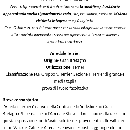
Per tutti gli appassionati si può notare come
la modifica più evidente
apportata sia quella riguardante la coda
, che, ricordiamo, anche in UK
viene
richiesta integra
e non più tagliata.
Con l’Ottobre 2012 si definisce anche che la coda integra « deve essere inserita
alta e portata gaiamente » senza più riferimento alla sua posizione «
arrotolata » sul dorso.
Airedale Terrier
Origine
: Gran Bretagna
Utilizzazione:
Terrier
Classificazione FCI:
Gruppo 3, Terrier, Sezione 1, Terrier di grande e
media taglia
prova di lavoro facoltativa
Breve cenno storico
L’Airedale terrier è nativo della Contea dello Yorkshire, in Gran
Bretagna. Si pensa che fu l’Airedale Show a dare il nome alla razza. In
questa esposizione molti Waterside terrier provenienti dalle valli dei
fiumi Wharfe, Calder e Airedale venivano esposti raggiungendo un